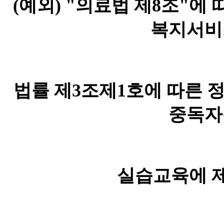
(
예외
) "
의료법 제
8
조
"
에 
복지서비
법률 제
3
조제
1
호에 따른 
중독자
실습교육에 제