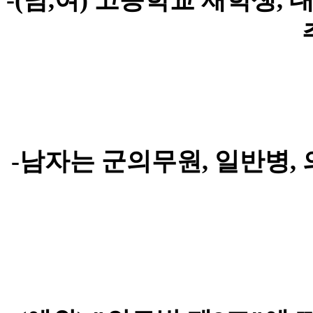
-(
남
,
여
)
고등학교 재학생
,
-
남자는 군의무원
,
일반병
,